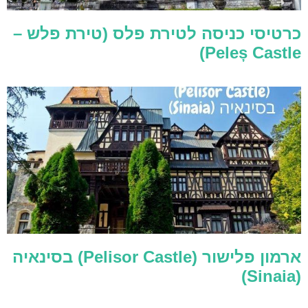
כרטיסי כניסה לטירת פלס (טירת פלש –
Peleș Castle)
ארמון פלישור (Pelisor Castle) בסינאיה
(Sinaia)