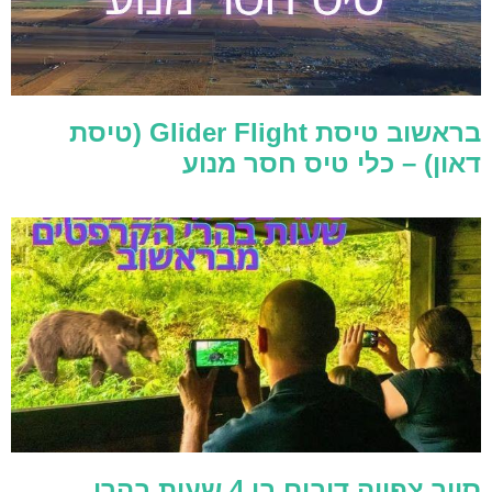
בראשוב טיסת Glider Flight (טיסת
דאון) – כלי טיס חסר מנוע
סיור צפייה דובים בן 4 שעות בהרי