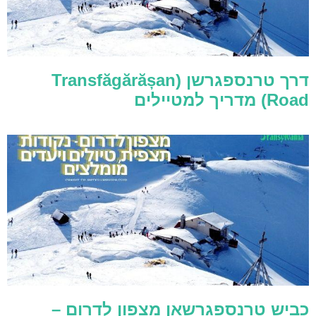
דרך טרנספגרשן (Transfăgărășan
Road) מדריך למטיילים
כביש טרנספגרשאן מצפון לדרום –