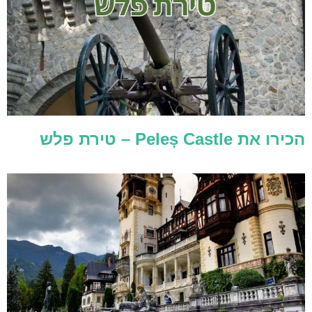
הכירו את Peleș Castle – טירת פלש