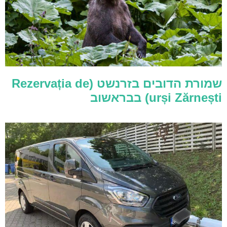
שמורת הדובים בזרנשט (Rezervația de
urși Zărnești) בבראשוב