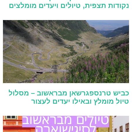
נקודות תצפית, טיולים ויעדים מומלצים
כביש טרנספגרשאן מבראשוב – מסלול
טיול מומלץ ובאילו יעדים לעצור