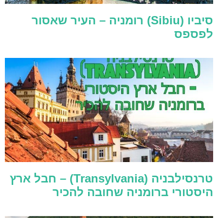
סיביו (Sibiu) רומניה – העיר שאסור
לפספס
טרנסילבניה (Transylvania) – חבל ארץ
היסטורי ברומניה שחובה להכיר