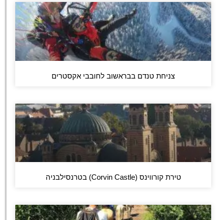
צניחת טנדם בבראשוב לחובבי אקסטרים
טירת קורווינס (Corvin Castle) בטרנסילבניה