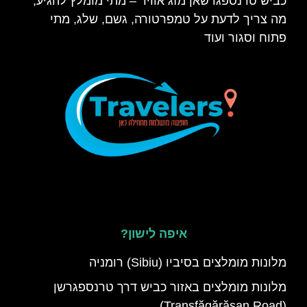
כביש טרנספגרשאן מזג אוויר – מתי מומלץ להגיע,
מה צריך לדעת על טמפרטורה, גשם, שלג, מתי
פתוח וסגור ועוד
איפה לישון?
מלונות מומלצים בסיביו (Sibiu) רומניה
מלונות מומלצים באזור כביש דרך טרנספגרשן
(Transfăgărășan Road)