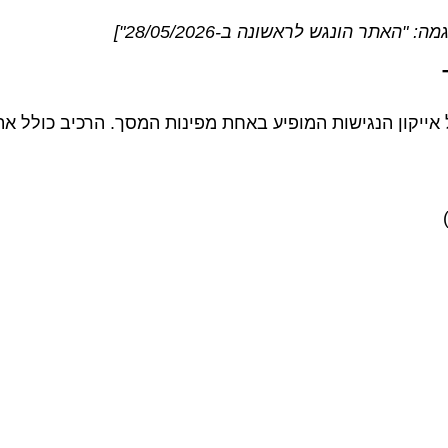
השכרת
כרטיס
תר הונגש לראשונה ב-28/05/2026"]
רכב
כרטיסים למ
השוואת מחירים
אטרקציו
פעילויות וס
ייקון הנגישות המופיע באחת מפינות המסך. הרכיב כולל את
לחצו פה!
בבראשוב
לחצו פה