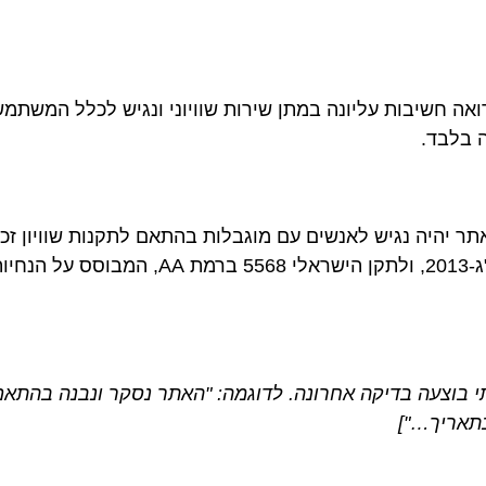
בראשוב למטיילים (https://www.brasov.org.il) רואה חשיבות עליונה במתן שירות שוויוני ונגיש לכלל המש
ה בלבד.
יהיה נגיש לאנשים עם מוגבלות בהתאם לתקנות שוויון זכו
לאנשים עם מוגבלות (התאמות נגישות לשירות), תשע"ג-2013, ולתקן הישראלי 5568 ברמת AA, המבוסס על ה
ומתי בוצעה בדיקה אחרונה. לדוגמה: "האתר נסקר ונבנה בהתאם