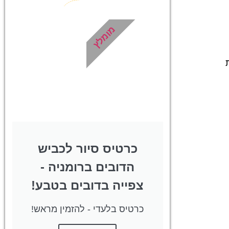
סיורים
ים
מומלץ
הדרכה מקצועית
גוון
ואינפורמטיבית
ת,
במיוחד עבורכם!
יורים
!
לחצו פה!
!
כרטיס סיור לכביש
הדובים ברומניה -
צפייה בדובים בטבע!
כרטיס בלעדי - להזמין מראש!