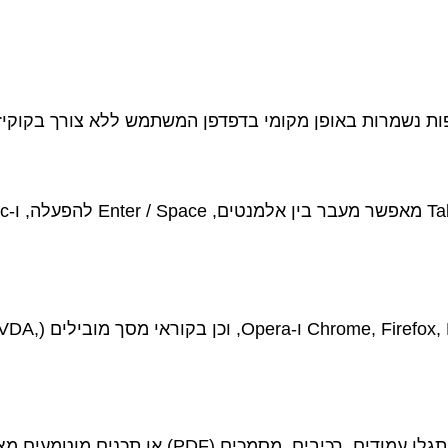
ות נשמרות באופן מקומי בדפדפן המשתמש ללא צורך בקוקיז.
האתר תומך בניווט באמצעות מקלדת. 
האתר תומך בדפדפנים נפוצים ועדכניים: Chrome, Firefox, Edge, Safari ו-Opera, 
על אף מאמצינו להנגיש את כלל הדפים באתר, ייתכן ויתגלו עמודים, רכיבים, מסמכים (DF