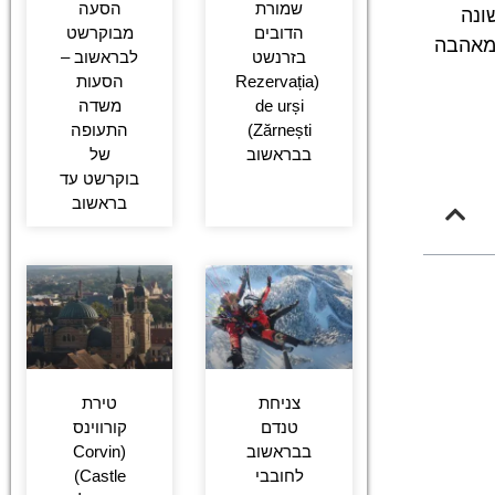
שמורת
הסעה
ונה
הדובים
מבוקרשט
 מאהבה
בזרנשט
לבראשוב –
(Rezervația
הסעות
de urși
משדה
Zărnești)
התעופה
בבראשוב
של
בוקרשט עד
בראשוב
צניחת
טירת
טנדם
קורווינס
בבראשוב
(Corvin
לחובבי
Castle)