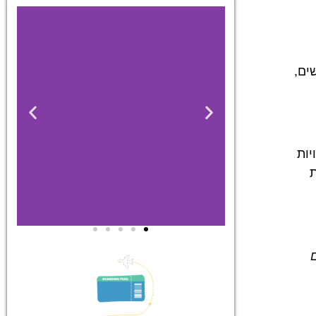
תמשים,
יות
נחיות