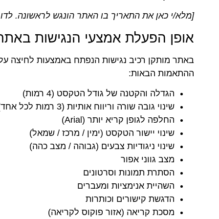
ת
טיסות
[מלא/י כאן את התאריך בו האתר הונגש לראשונה. לדוגמה: "הא
מציאת
אופן הפעלת אמצעי הנגישות באתר
טיסה זולה?
לחצו
באתר מותקן רכיב נגישות הנפתח באמצעות לחיצה על א
פה!
ההתאמות הבאות:
הגדלה והקטנה של גודל הטקסט (4 רמות)
שינוי גובה שורה וריווח אותיות (3 רמות לכל אחד)
החלפה לגופן קריא יותר (Arial)
שינוי יישור הטקסט (ימין / מרכז / שמאל)
שינוי ניגודיות צבעים (גבוהה / מצב כהה)
מצב גווני אפור
הסתרת תמונות וסרטונים
השהיית אנימציות ומעברים
הדגשת קישורים וכותרות
מסכת קריאה (אזור פוקוס לקריאה)