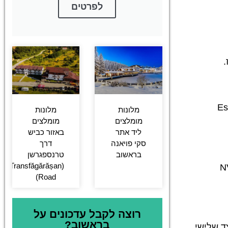
לפרטים
שימוש בלחצן Tab מאפשר מעבר בין אלמנטים, Enter / Space להפעלה, ו-Esc
מלונות
מלונות
מומלצים
מומלצים
ליד אתר
באזור כביש
סקי פויאנה
דרך
בראשוב
טרנספגרשן
(Transfăgărășan
וכן בקוראי מסך מובילים (NVDA,
Road)
רוצה לקבל עדכונים על
בראשוב?
P) או תכנים מוטמעים מצד שלישי