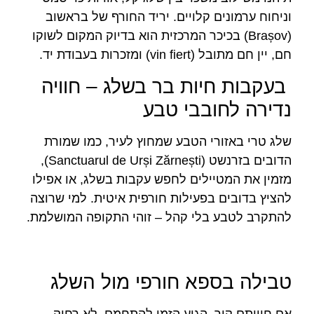
וניחוח ערמונים קלויים. יריד החורף של בראשוב
(Brașov) בכיכר המרכזית הוא בדיוק המקום לשוקו
חם, יין חם מתובל (vin fiert) ומזכרות בעבודת יד.
בעקבות חיות בר בשלג – חוויה
נדירה לחובבי טבע
שלג טרי באזורי הטבע שמחוץ לעיר, כמו שמורת
הדובים בזרנשט (Sanctuarul de Urși Zărnești),
מזמין את המטיילים לחפש עקבות בשלג, או אפילו
להציץ בדובים בפעילות חורפית איטית. למי שרוצה
להתקרב לטבע בלי קהל – זוהי התקופה המושלמת.
טבילה בספא חורפי מול השלג
אם חוויתם קור, הגיע הזמן להתחמם. לא רחוק