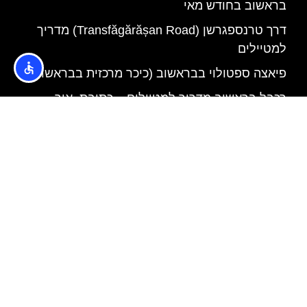
בראשוב בחודש מאי
דרך טרנספגרשן (Transfăgărășan Road) מדריך
למטיילים
פיאצה ספטולוי בבראשוב (כיכר מרכזית בבראשוב)
רכבל בראשוב מדריך למטיילים – כתובת, איך
מגיעים, שעות פתיחה וסגירה, מה יש לעשות למעלה
ועוד!
בראשוב טופ 10 – מה יש לעשות ולראות בבראשוב
בתוך העיר עצמה? הכל פה!
אודות