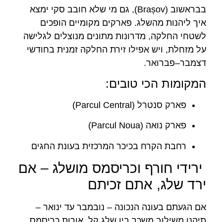
בבראשוב (Brașov), גם מי שלא חובב סקי ימצא
איך ליהנות מהשלג. פארקים מקומיים הופכים
לשטחי החלקה, מדרונות מתונים מנוצלים לגלישה
על מזחלת, ויש אפילו זירת החלקה זמנית בחודשי
דצמבר–פברואר.
המקומות הכי טובים:
פארק סנטרל (Parcul Central)
פארק נואה (Parcul Noua)
רחבת הקרח בכיכר המרכזית בעונת החגים
ירידי חורף וכריסמס מושלג – אם
ירד שלג, אתם זכיתם
אם הגעתם בעונה הנכונה – נובמבר עד ינואר –
תיהנו משילוב משכר בין שלג קל, אורות כריסמס