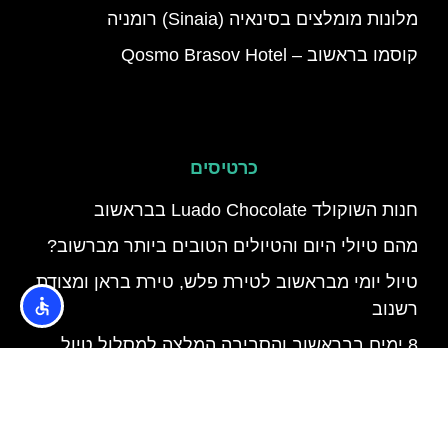
מלונות מומלצים בסינאיה (Sinaia) רומניה
קוסמו בראשוב – Qosmo Brasov Hotel
כרטיסים
חנות השוקולד Luado Chocolate בבראשוב
מהם טיולי היום והטיולים הטובים ביותר מברשוב?
טיול יומי מבראשוב לטירת פלש, טירת בראן ומצודת
רשנוב
8 ימים בבראשוב והסביבה המלצה למסלול טיול
בראשוב באפריל
מלונות ספא בבראשוב