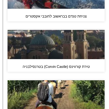
צניחת טנדם בבראשוב לחובבי אקסטרים
טירת קורווינס (Corvin Castle) בטרנסילבניה