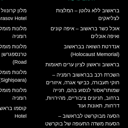
בראשוב ללא גלוטן – המלצות
לצליאקים
rasov Hotel)
אוכל כשר בראשוב – איפה קונים
ואיפה אוכלים
רומניה
אנדרטת השואה בבראשוב
מלונות מומל
(Holocaust Memorial)
Road)
בראשוב וראשון לציון ערים תאומות
מלונות מומל
השכרת רכב בבראשוב רומניה –
(Sighișoara) רומניה
חוקי תעבורה, כבישי אגרה, איזורים
שמותר/אסור לנסוע בהם, חנייה
ברחוב, חניונים ציבוריים, מהירויות,
רומניה
דו"חות, תאונות ועוד
הסעה מבוקרשט לבראשוב –
Hotel
הסעות משדה התעופה של בוקרשט