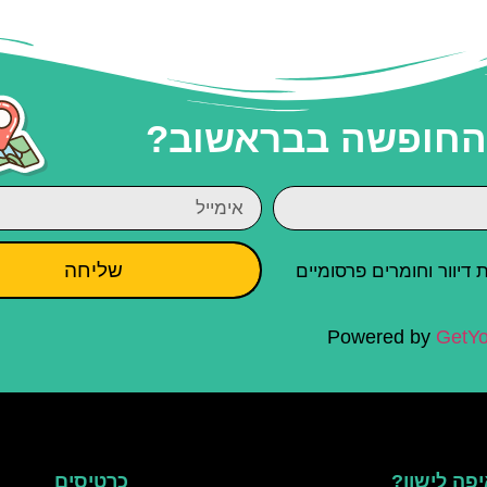
 החופשה בבראשוב?
שליחה
יוור וחומרים פרסומיים
Powered by
GetYo
פה לישון?
כרטיסים