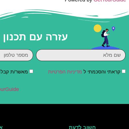
עזרה עם תכנון
קראתי והסכמתי ל
מדיניות הפרטיות
מאשר/ת קבלת ד
urGuide
חשוב לדעת
אי