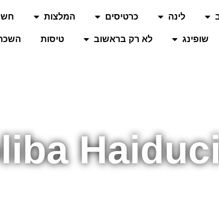
לינה
כרטיסים
המלצות
חשו
שופינג
לא רק בראשוב
טיסות
השכרת
liba Haiduci