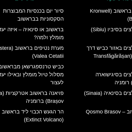
מלון קרונוול בראשוב (Kronwell
סיור יום בכנסיות המבוצרות
B
הסקסוניות בבראשוב
מלונות מומלצים בסיביו (Sibiu)
בראשוב או סינאיה – איזה יעד
מומלץ ולמה?
צים באזור כביש דרך
מערת נטיפים בראשו
טרנספגרשן (Transfăgărășan
Valea Cetatii)
כביש טרנספגרשאן מבראשוב
צים בסיגישוארה
מסלול טיול מומלץ ובאילו יעד
לעצור
מלונות מומלצים בסינאיה (Sinaia)
פויאנ
Brașov) ברומניה
קוסמו בראשוב – Qosmo Brasov
הר הגעש הכבוי ליד בראשוב
(Extinct Volcano)