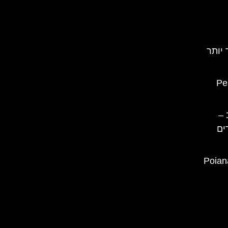
 יותר
ב (Pestera
 –
ים
ה בראשוב אטרקציות (Poiana