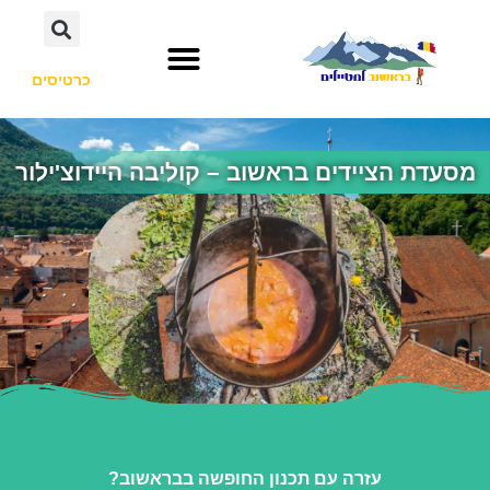
כרטיסים
מסעדת הציידים בראשוב – קוליבה היידוצ'ילור
עזרה עם תכנון החופשה בבראשוב?