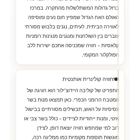
ברזל גדולות המשתלשלות מהתקרה. במרכז
האולם האח הגדול שמפיץ חום נעים ומוסיפה
לאווירה הביתית. לעיתים, נגנים בלבוש מסורתי
עוברים בין השולחנות ומנגנים מנגינות רומניות
קלאסיות – חוויה שמכניסה אתכם ישירות ללב
הפולקלור המקומי.
🍽️
חוויה קולינרית אותנטית
התפריט של קוליבה היידוצ'ילור הוא חגיגה של
המטבח הרומני הכפרי. כאן תמצאו מנות בשר
עסיסיות על האש, תבשילים מסורתיים בבישול
איטי, ומנות ייחודיות לציידים – כולל בשר צבי או
דוב למי שמחפש חוויה יוצאת דופן. לצידן
מוגשות תוספות מקומיות כמו ממליגה רכה,