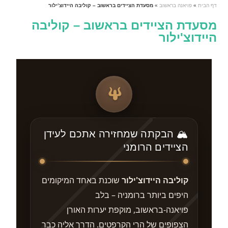
דף הבית
»
פויאנה בראשוב
»
מסעדת הציידים בראשוב – קוליבה היידוצ’ילור
מסעדת הציידים בראשוב – קוליבה
היידוצ'ילור
🏔️ הבקתה שמחזירה אתכם לעידן
הציידים הרומני
קוליבה היידוצ'ילור
שוכנת באחד המיקומים
היפים ביותר ברומניה – בלב
פויאנה-בראשוב, מוקפת יערות האורן
הצפופים של הרי הקרפטים. הדרך אליה כבר