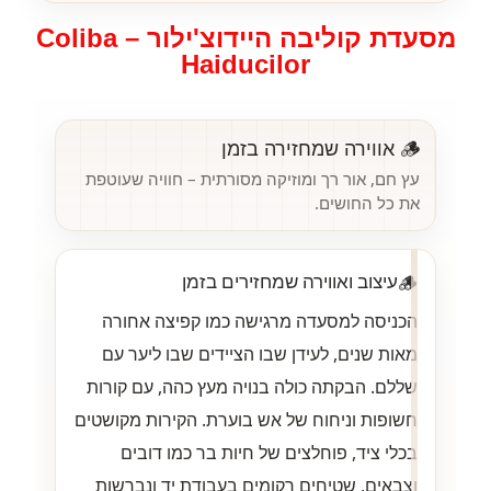
מסעדת קוליבה היידוצ'ילור – Coliba
Haiducilor
🪵 אווירה שמחזירה בזמן
עץ חם, אור רך ומוזיקה מסורתית – חוויה שעוטפת
את כל החושים.
🪵
עיצוב ואווירה שמחזירים בזמן
הכניסה למסעדה מרגישה כמו קפיצה אחורה
מאות שנים, לעידן שבו הציידים שבו ליער עם
שללם. הבקתה כולה בנויה מעץ כהה, עם קורות
חשופות וניחוח של אש בוערת. הקירות מקושטים
בכלי ציד, פוחלצים של חיות בר כמו דובים
וצבאים, שטיחים רקומים בעבודת יד ונברשות