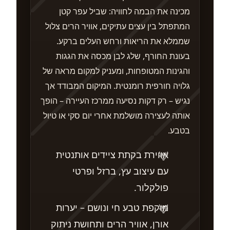
מכינה את הבמה לחוויה: שביל עפר קטן
המתפתל בין עצים עתיקים, אוויר הרים צלול
שממלא את הריאות ורחש העלים ברקע.
בעונת החורף, שלג לבן מכסה את הגגות
והגינות המטופחות, ומעניק למקום מראה של
גלויה חורפית רומנטית. המיקום המבודד אך
נגיש – רק דקות נסיעה ממרכז העיירה – הופך
אותה לעצירה מושלמת אחרי יום סקי או טיול
בטבע.
אווירת בקתת ציידים אותנטית
עם עיצוב עץ, ברזל ופרטי
פולקלור.
מוקפת טבע חי ונושם – יערות
אורן, אוויר הרים ותחושת ניתוק