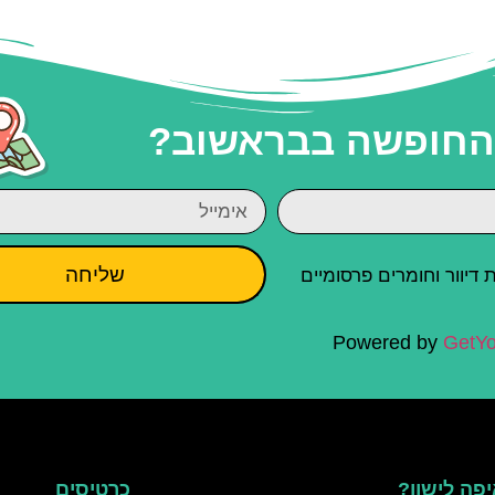
 החופשה בבראשוב?
שליחה
יוור וחומרים פרסומיים
Powered by
GetYo
פה לישון?
כרטיסים