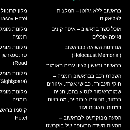
בראשוב ללא גלוטן – המלצות
לצליאקים
rasov Hotel)
אוכל כשר בראשוב – איפה קונים
ואיפה אוכלים
רומניה
אנדרטת השואה בבראשוב
מלונות מומל
(Holocaust Memorial)
Road)
בראשוב וראשון לציון ערים תאומות
מלונות מומל
השכרת רכב בבראשוב רומניה –
(Sighișoara) רומניה
חוקי תעבורה, כבישי אגרה, איזורים
שמותר/אסור לנסוע בהם, חנייה
ברחוב, חניונים ציבוריים, מהירויות,
רומניה
דו"חות, תאונות ועוד
הסעה מבוקרשט לבראשוב –
Hotel
הסעות משדה התעופה של בוקרשט