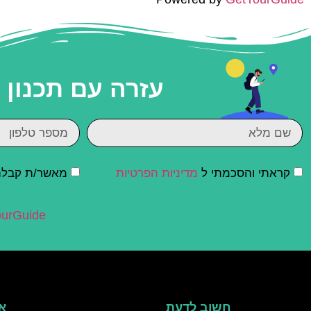
עזרה עם תכנון
קראתי והסכמתי ל
מדיניות הפרטיות
מאשר/ת קבלת ד
urGuide
חשוב לדעת
אי