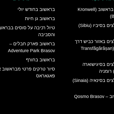
מלון קרונוול בראשוב (Kronwell
בראשוב בחודש יולי
B
בראשוב גן חיות
מלונות מומלצים בסיביו (Sibiu)
טיול רכיבה על סוסים בבראש
והסביבה
צים באזור כביש דרך
בראשוב פארק חבלים –
טרנספגרשן (Transfăgărășan
Adventure Park Brasov
בראשוב בחורף
צים בסיגישוארה
סיור טרקים פרטי מבראשוב א
פאגאראס
מלונות מומלצים בסינאיה (Sinaia)
קוסמו בראשוב – Qosmo Brasov