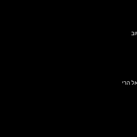
וב
ל הרי