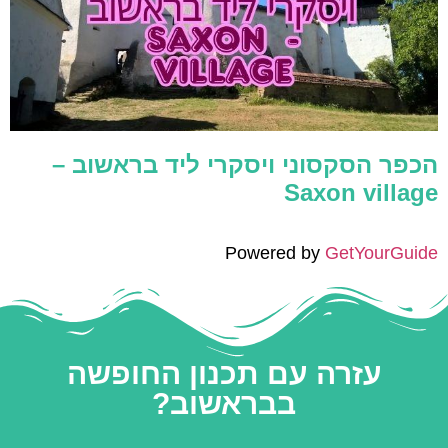
הכפר הסקסוני ויסקרי ליד בראשוב –
Saxon village
Powered by
GetYourGuide
עזרה עם תכנון החופשה
בבראשוב?