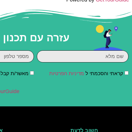
עזרה עם תכנון
קראתי והסכמתי ל
מדיניות הפרטיות
מאשר/ת קבלת ד
urGuide
חשוב לדעת
אי