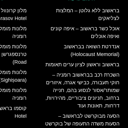
בראשוב ללא גלוטן – המלצות
לצליאקים
rasov Hotel)
אוכל כשר בראשוב – איפה קונים
ואיפה אוכלים
רומניה
אנדרטת השואה בבראשוב
מלונות מומל
(Holocaust Memorial)
Road)
בראשוב וראשון לציון ערים תאומות
מלונות מומל
השכרת רכב בבראשוב רומניה –
(Sighișoara) רומניה
חוקי תעבורה, כבישי אגרה, איזורים
שמותר/אסור לנסוע בהם, חנייה
ברחוב, חניונים ציבוריים, מהירויות,
רומניה
דו"חות, תאונות ועוד
הסעה מבוקרשט לבראשוב –
Hotel
הסעות משדה התעופה של בוקרשט