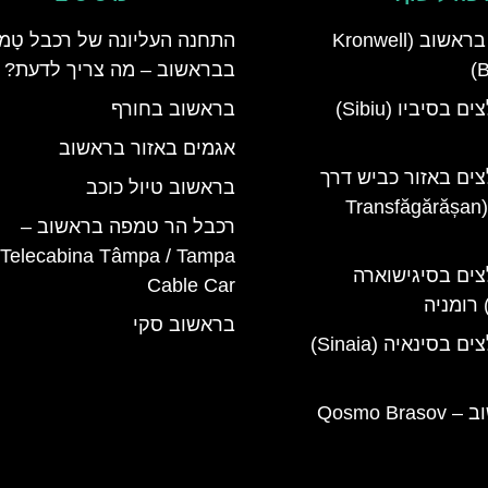
מלון קרונוול בראשוב (Kronwell
התחנה העליונה של רכבל טָמפּ
B
בבראשוב – מה צריך לדעת?
מלונות מומלצים בסיביו (Sibiu)
בראשוב בחורף
אגמים באזור בראשוב
צים באזור כביש דרך
בראשוב טיול כוכב
טרנספגרשן (Transfăgărășan
רכבל הר טמפה בראשוב –
Telecabina Tâmpa / ‪Tampa
צים בסיגישוארה
Cable Car‬
בראשוב סקי
מלונות מומלצים בסינאיה (Sinaia)
קוסמו בראשוב – Qosmo Brasov