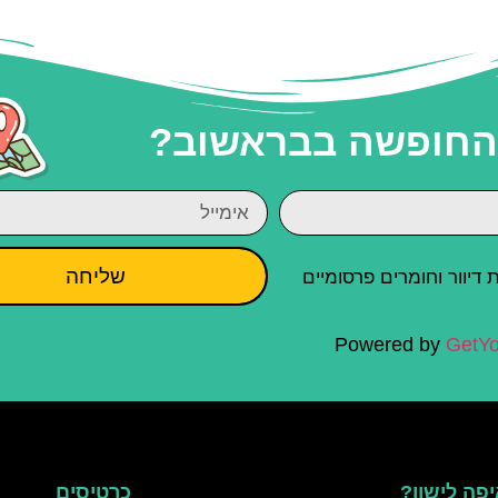
 החופשה בבראשוב?
שליחה
יוור וחומרים פרסומיים
Powered by
GetYo
פה לישון?
כרטיסים