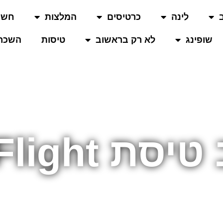
לינה
כרטיסים
המלצות
חשו
שופינג
לא רק בראשוב
טיסות
השכרת
Glider Flig