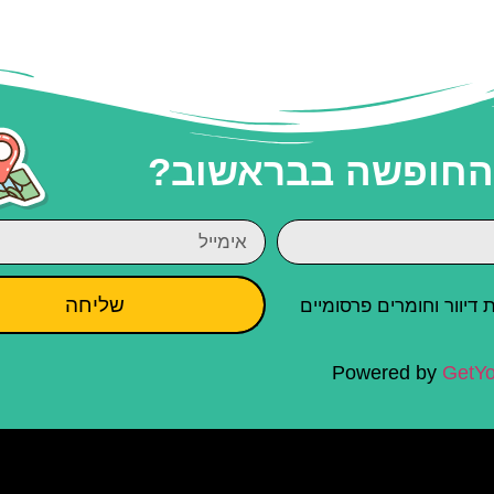
 החופשה בבראשוב?
שליחה
יוור וחומרים פרסומיים
Powered by
GetYo