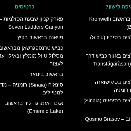
פה לישון?
כרטיסים
מלון קרונוול בראשוב (Kronwell
פארק קניון שבעת הסולמות –
Seven Ladders Canyon
B
מלונות מומלצים בסיביו (Sibiu)
פויאנה בראשוב בקיץ
כביש טרנספגרשאן מבראשוב
צים באזור כביש דרך
מסלול טיול מומלץ ובאילו יעד
טרנספגרשן (Transfăgărășan
לעצור
בראשוב בינואר
צים בסיגישוארה
סינאיה (Sinaia) רומניה – 
למטיילים
מלונות מומלצים בסינאיה (Sinaia)
אגם האזמרגד ליד בראשוב
(Emerald Lake)
קוסמו בראשוב – Qosmo Brasov