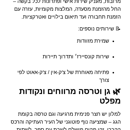
מרובות, מעניק שירות אישי ופתרונות לכל בקשה –
החל מהזמנת מסעדה, המלצות מקומיות, עזרה עם
הזמנת תחבורה ועד תיאום בילויים ואטרקציות.
📝 שירותים נוספים:
שמירת מזוודות
שירות קונסיירז׳ ותדרוך תיירות
פתיחה מאוחרת של צ'ק‑אין / צ'ק‑אאוט לפי
צורך
🌿 גן וטרסה מרווחים ונקודות
מפלט
למלון יש חצר פנימית מרגיעה וגם טרסה בקומת
הגג – שמציעה נוף פוטוגני של העיר העתיקה והרכס
ההררי. זהו מקום מושלם לשבת עם ספר, לשתות