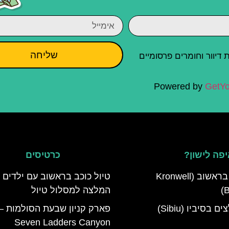
שליחה
יוור וחומרים פרסומיים
Powered by
GetYo
פה לישון?
כרטיסים
מלון קרונוול בראשוב (Kronwell
טיול כוכב בראשוב עם ילדים 
B
המלצה למסלול טיול
מלונות מומלצים בסיביו (Sibiu)
פארק קניון שבעת הסולמות –
Seven Ladders Canyon