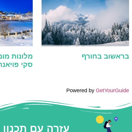
בראשוב בחורף
מלונות מומ
סקי פויאנ
Powered by
GetYourGuide
עזרה עם תכנון