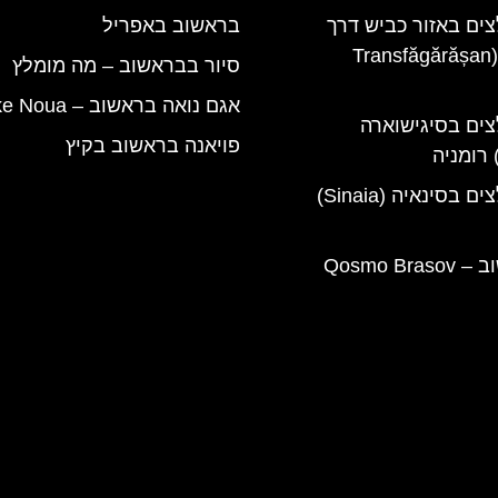
צים באזור כביש דרך
בראשוב באפריל
טרנספגרשן (Transfăgărășan
סיור בבראשוב – מה מומלץ
אגם נואה בראשוב – ‪Lake Noua‬
צים בסיגישוארה
פויאנה בראשוב בקיץ
מלונות מומלצים בסינאיה (Sinaia)
קוסמו בראשוב – Qosmo Brasov