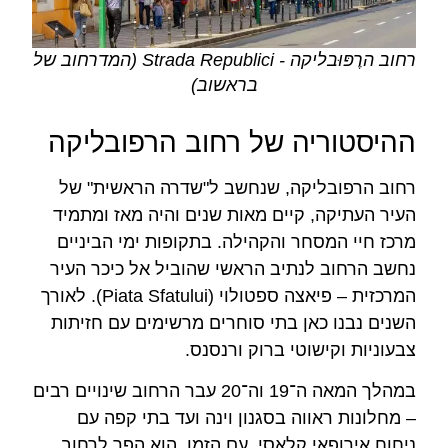
רחוב הרֶפּוּבליקה - Strada Republici (המדרחוב של
בראשוב)
ההיסטוריה של רחוב הרפובליקה
רחוב הרפובליקה, שנחשב ל"שדרה הראשית" של
העיר העתיקה, קיים מאות שנים והיה מאז ומתמיד
מרכז חיי המסחר והקהילה. בתקופות ימי הביניים
נחשב הרחוב לנתיב הראשי שהוביל אל כיכר העיר
המרכזית – פיאצה ספטולוי (Piata Sfatului). לאורך
השנים נבנו כאן בתי סוחרים מרשימים עם חזיתות
צבעוניות וקישוטי ברוק ורנסנס.
במהלך המאה ה־19 וה־20 עבר הרחוב שינויים רבים
– מחלונות ראווה בסגנון וינה ועד בתי קפה עם
ניחוח אירופאי קלאסי. עם הזמן, הוא הפך לרחוב