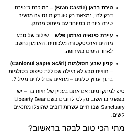
טירת בראן (Bran Castle)
– המוכרת כ"טירת
דרקולה", נמצאת רק 40 דקות נסיעה מהעיר.
טירה ציורית במיוחד עם מיתוס מרתק.
עיירת סינאיה וארמון פלש
– שילוב של טבע
מדהים וארכיטקטורה מלכותית. הארמון נחשב
לאחד היפים באירופה.
קניון שבע הסולמות (Canionul Șapte Scări)
– חוויית טבע לא רגילה שכוללת טיפוס בסולמות
בתוך ערוץ סלעים – מתאים גם לילדים מגיל 7.
טיפ למתקדמים: אם אתם בעניין של חיות בר – יש
בפאתי בראשוב מקלט לדובים בשם Libearty Bear
Sanctuary שבו חיים עשרות דובים שהוצלו מתנאים
קשים.
מתי הכי טוב לבקר בראשוב?