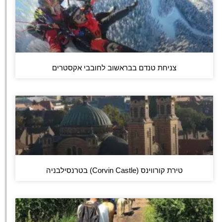
צניחת טנדם בבראשוב לחובבי אקסטרים
טירת קורווינס (Corvin Castle) בטרנסילבניה