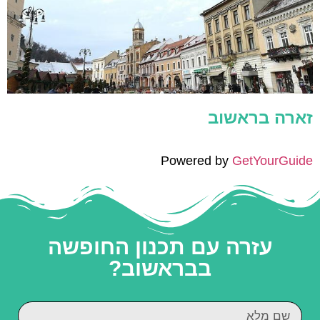
זארה בראשוב
Powered by
GetYourGuide
עזרה עם תכנון החופשה
בבראשוב?