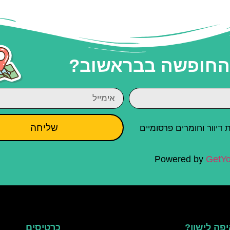
 החופשה בבראשוב?
שליחה
יוור וחומרים פרסומיים
Powered by
GetYo
פה לישון?
כרטיסים