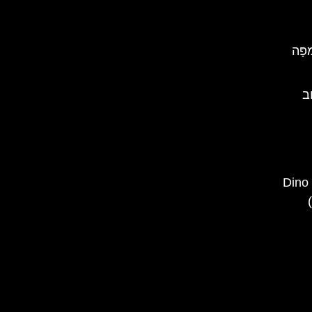
ָּה
ב
פארק הדינוזאורים בראשוב – Dino