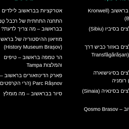
מלון קרונוול בראשוב (Kronwell
אטרקציות בבראשוב לילדים
B
התחנה התחתית של רכבל טָמפ
מלונות מומלצים בסיביו (Sibiu)
בבראשוב – מה צריך לדעת?
מוזיאון ההיסטוריה של בראשו
צים באזור כביש דרך
(History Museum Brașov)
טרנספגרשן (Transfăgărășan
הר טמפה בראשוב – טיפים
והמלצות Tampa
צים בסיגישוארה
Parc Râșnov (הרי הקרפטים)
מלונות מומלצים בסינאיה (Sinaia)
סיור בבראשוב – מה מומלץ
קוסמו בראשוב – Qosmo Brasov