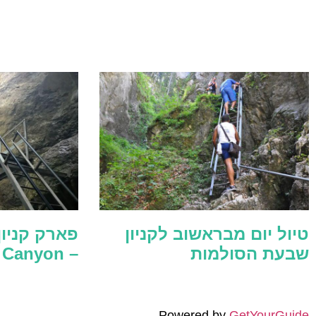
טיול יום מבראשוב לקניון
פארק קניו
שבעת הסולמות
– Seven Ladders Canyon
Powered by
GetYourGuide