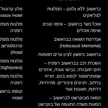
בראשוב ללא גלוטן – המלצות
לצליאקים
rasov Hotel)
אוכל כשר בראשוב – איפה קונים
ואיפה אוכלים
רומניה
אנדרטת השואה בבראשוב
מלונות מומל
(Holocaust Memorial)
Road)
בראשוב וראשון לציון ערים תאומות
מלונות מומל
השכרת רכב בבראשוב רומניה –
(Sighișoara) רומניה
חוקי תעבורה, כבישי אגרה, איזורים
שמותר/אסור לנסוע בהם, חנייה
ברחוב, חניונים ציבוריים, מהירויות,
רומניה
דו"חות, תאונות ועוד
הסעה מבוקרשט לבראשוב –
Hotel
הסעות משדה התעופה של בוקרשט