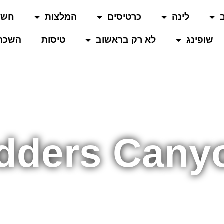
לינה
כרטיסים
המלצות
חשו
שופינג
לא רק בראשוב
טיסות
השכרת
dders Cany