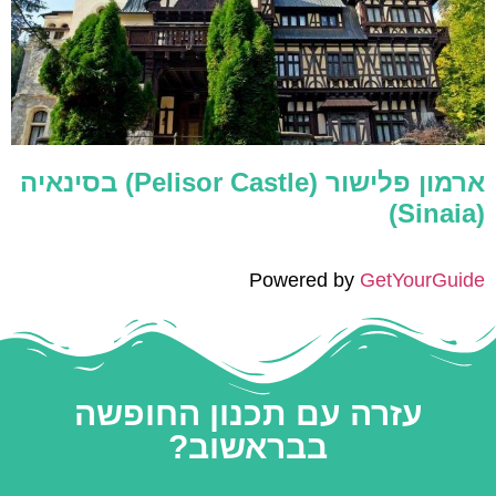
ארמון פלישור (Pelisor Castle) בסינאיה
(Sinaia)
Powered by
GetYourGuide
עזרה עם תכנון החופשה
בבראשוב?