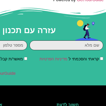
עזרה עם תכנון
קראתי והסכמתי ל
מדיניות הפרטיות
מאשר/ת קבלת ד
urGuide
חשוב לדעת
אי