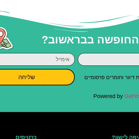
 החופשה בבראשוב?
שליחה
יוור וחומרים פרסומיים
Powered by
GetYo
פה לישון?
כרטיסים