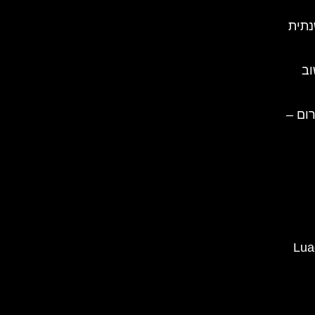
נתית
וב
ום –
Luado 