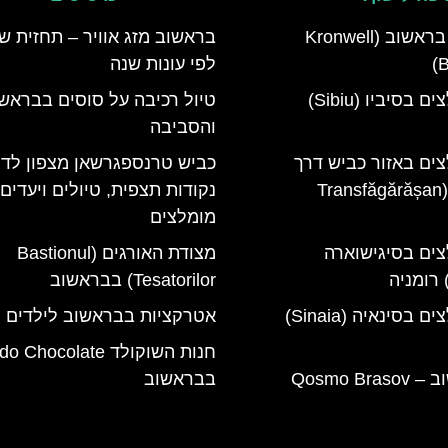
מלון קרונוול בראשוב (Kronwell
בראשוב מזג אוויר – תחזית ש
B
לפי עונות שנה
מלונות מומלצים בסיביו (Sibiu)
טיול רכיבה על סוסים בבראש
והסביבה
צים באזור כביש דרך
כביש טרנספגרשאן מצפון לדר
טרנספגרשן (Transfăgărășan
נקודות תצפית, טיולים ויעדים
מומלצים
צים בסיגישוארה
מצודת האורגים (Bastionul
Tesatorilor) בבראשוב
מלונות מומלצים בסינאיה (Sinaia)
אטרקציות בבראשוב לילדים
חנות השוקולד Chocolate
קוסמו בראשוב – Qosmo Brasov
בבראשוב