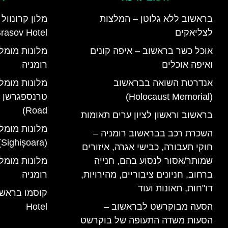
בראשוב ללא גלוטן – המלצות
לצליאקים
rasov Hotel)
אוכל כשר בראשוב – איפה קונים
ואיפה אוכלים
רומניה
אנדרטת השואה בבראשוב
מלונות מומל
(Holocaust Memorial)
Road)
בראשוב וראשון לציון ערים תאומות
מלונות מומל
השכרת רכב בבראשוב רומניה –
(Sighișoara) רומניה
חוקי תעבורה, כבישי אגרה, איזורים
שמותר/אסור לנסוע בהם, חנייה
ברחוב, חניונים ציבוריים, מהירויות,
רומניה
דו"חות, תאונות ועוד
הסעה מבוקרשט לבראשוב –
Hotel
הסעות משדה התעופה של בוקרשט