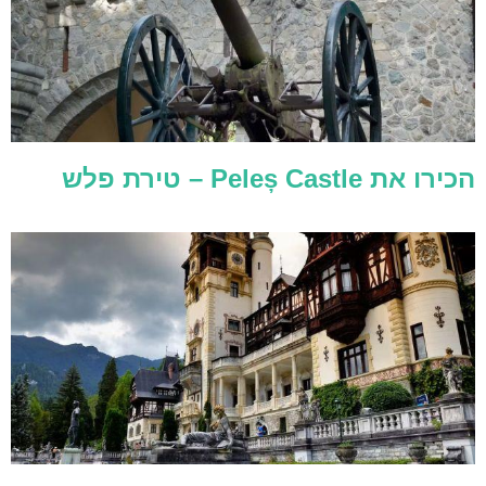
הכירו את Peleș Castle – טירת פלש