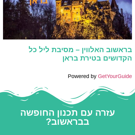
בראשוב האלווין – מסיבת ליל כל
הקדושים בטירת בראן
Powered by
GetYourGuide
עזרה עם תכנון החופשה
בבראשוב?