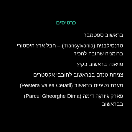
כרטיסים
בראשוב ספטמבר
טרנסילבניה (Transylvania) – חבל ארץ היסטורי
ברומניה שחובה להכיר
פויאנה בראשוב בקיץ
צניחת טנדם בבראשוב לחובבי אקסטרים
מערת נטיפים בראשוב (Pestera Valea Cetatii)
פארק גּיורגֶה דימה (Parcul Gheorghe Dima)
בבראשוב