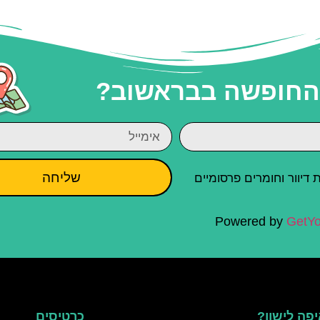
 החופשה בבראשוב?
שליחה
יוור וחומרים פרסומיים
Powered by
GetYo
פה לישון?
כרטיסים