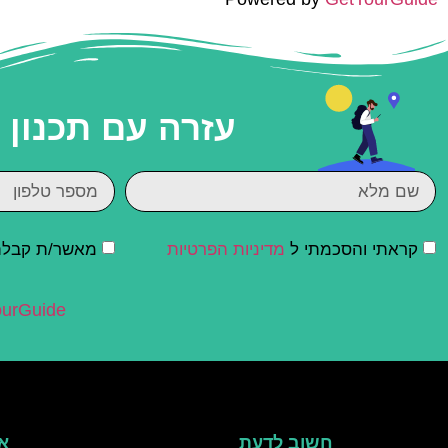
עזרה עם תכנון
קראתי והסכמתי ל
מדיניות הפרטיות
מאשר/ת קבלת ד
urGuide
חשוב לדעת
אי