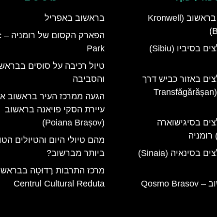
מלון קרונוול בראשוב (Kronwell
בראשוב באפריל
B
הפ
מלונות מומלצים בסיביו (Sibiu)
Park
טיול רכיבה על סוסים בבראש
צים באזור כביש דרך
והסביבה
טרנספגרשן (Transfăgărășan
הגעה ממרכז העיר בראשוב א
עיירת הסקי פויאנה בראשוב
צים בסיגישוארה
(Poiana Brașov)
מהם טיולי היום והטיולים הטו
מלונות מומלצים בסינאיה (Sinaia)
ביותר מברשוב?
מרכז התרבות רֶדוּטָה בבראשו
קוסמו בראשוב – Qosmo Brasov
Centrul Cultural Reduta