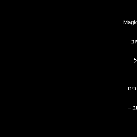
ארק הקסום של רומניה – Magic
וב
ל
בים
ב –