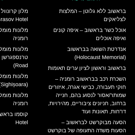
בראשוב ללא גלוטן – המלצות
לצליאקים
rasov Hotel)
אוכל כשר בראשוב – איפה קונים
ואיפה אוכלים
רומניה
אנדרטת השואה בבראשוב
מלונות מומל
(Holocaust Memorial)
Road)
בראשוב וראשון לציון ערים תאומות
מלונות מומל
השכרת רכב בבראשוב רומניה –
(Sighișoara) רומניה
חוקי תעבורה, כבישי אגרה, איזורים
שמותר/אסור לנסוע בהם, חנייה
ברחוב, חניונים ציבוריים, מהירויות,
רומניה
דו"חות, תאונות ועוד
הסעה מבוקרשט לבראשוב –
Hotel
הסעות משדה התעופה של בוקרשט