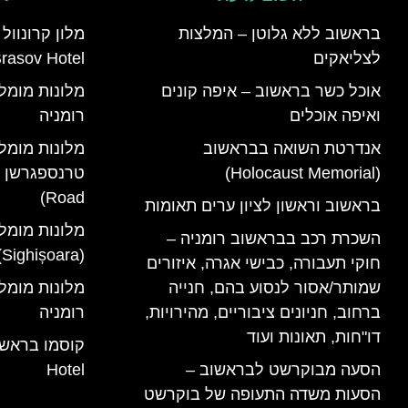
בראשוב ללא גלוטן – המלצות
לצליאקים
rasov Hotel)
אוכל כשר בראשוב – איפה קונים
ואיפה אוכלים
רומניה
אנדרטת השואה בבראשוב
מלונות מומל
(Holocaust Memorial)
Road)
בראשוב וראשון לציון ערים תאומות
מלונות מומל
השכרת רכב בבראשוב רומניה –
(Sighișoara) רומניה
חוקי תעבורה, כבישי אגרה, איזורים
שמותר/אסור לנסוע בהם, חנייה
ברחוב, חניונים ציבוריים, מהירויות,
רומניה
דו"חות, תאונות ועוד
הסעה מבוקרשט לבראשוב –
Hotel
הסעות משדה התעופה של בוקרשט