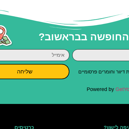
 החופשה בבראשוב?
שליחה
יוור וחומרים פרסומיים
Powered by
GetYo
פה לישון?
כרטיסים