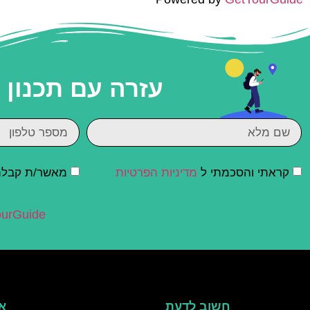
עזרה עם תכנון
קראתי והסכמתי ל
מדיניות הפרטיות
מאשר/ת קבלת ד
urGuide
חשוב לדעת
אי