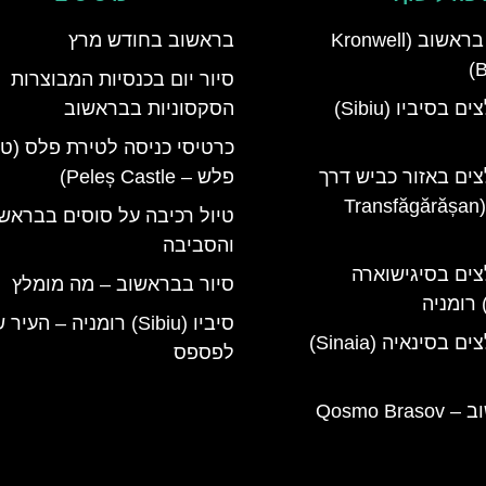
מלון קרונוול בראשוב (Kronwell
בראשוב בחודש מרץ
B
סיור יום בכנסיות המבוצרות
מלונות מומלצים בסיביו (Sibiu)
הסקסוניות בבראשוב
כרטיסי כניסה לטירת פלס (ט
צים באזור כביש דרך
פלש – Peleș Castle)
טרנספגרשן (Transfăgărășan
טיול רכיבה על סוסים בבראש
והסביבה
צים בסיגישוארה
סיור בבראשוב – מה מומלץ
סיביו (Sibiu) רומניה – הע
מלונות מומלצים בסינאיה (Sinaia)
לפספס
קוסמו בראשוב – Qosmo Brasov