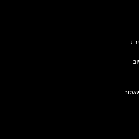
ירת
וב
יר שאסור