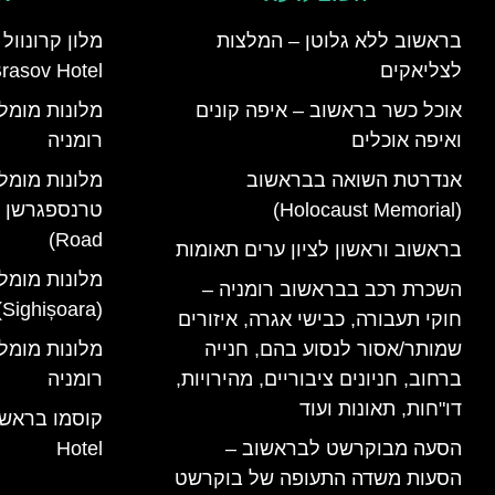
בראשוב ללא גלוטן – המלצות
לצליאקים
rasov Hotel)
אוכל כשר בראשוב – איפה קונים
ואיפה אוכלים
רומניה
אנדרטת השואה בבראשוב
מלונות מומל
(Holocaust Memorial)
Road)
בראשוב וראשון לציון ערים תאומות
מלונות מומל
השכרת רכב בבראשוב רומניה –
(Sighișoara) רומניה
חוקי תעבורה, כבישי אגרה, איזורים
שמותר/אסור לנסוע בהם, חנייה
ברחוב, חניונים ציבוריים, מהירויות,
רומניה
דו"חות, תאונות ועוד
הסעה מבוקרשט לבראשוב –
Hotel
הסעות משדה התעופה של בוקרשט