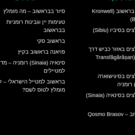
מלון קרונוול בראשוב (Kronwell
סיור בבראשוב – מה מומלץ
B
טעימות יין וגבינות רומניות
מלונות מומלצים בסיביו (Sibiu)
בבראשוב
בראשוב סקי
צים באזור כביש דרך
פויאנה בראשוב בקיץ
טרנספגרשן (Transfăgărășan
סינאיה (Sinaia) רומניה – 
למטיילים
צים בסיגישוארה
בראשוב למטייל הישראלי – 
מומלץ לטוס לשם?
מלונות מומלצים בסינאיה (Sinaia)
קוסמו בראשוב – Qosmo Brasov