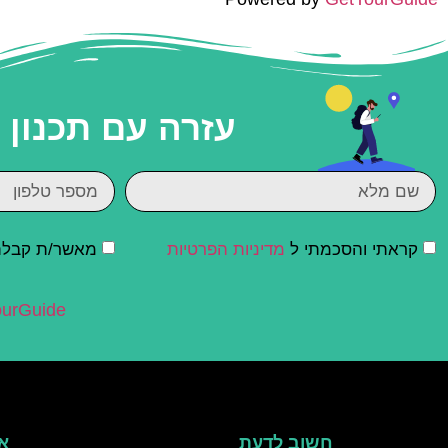
עזרה עם תכנון
קראתי והסכמתי ל
מדיניות הפרטיות
מאשר/ת קבלת ד
urGuide
חשוב לדעת
אי