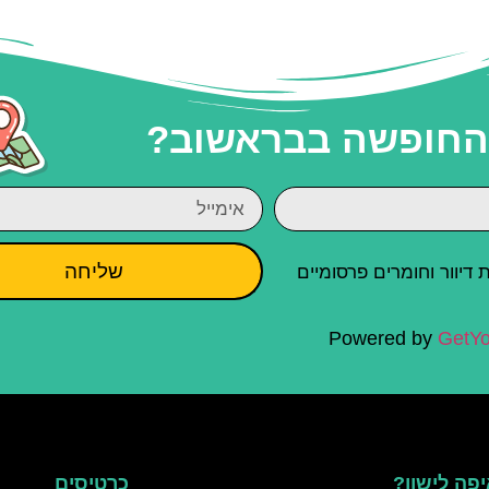
 החופשה בבראשוב?
שליחה
יוור וחומרים פרסומיים
Powered by
GetYo
פה לישון?
כרטיסים