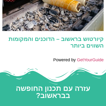
קיורטוש בראשוב – הדוכנים והמקומות
השווים ביותר
Powered by
GetYourGuide
עזרה עם תכנון החופשה
בבראשוב?