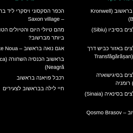
מלון קרונוול בראשוב (Kronwell
הכפר הסקסוני ויסקרי ליד בר
– Saxon village
B
מלונות מומלצים בסיביו (Sibiu)
מהם טיולי היום והטיולים הטו
ביותר מברשוב?
צים באזור כביש דרך
אגם נואה בראשוב – ‪Lake Noua‬
טרנספגרשן (Transfăgărășan
בראשוב הכ
Neagră)
צים בסיגישוארה
רכבל פויאנה בראשוב
חיי לילה בבראשוב לצעירים
מלונות מומלצים בסינאיה (Sinaia)
קוסמו בראשוב – Qosmo Brasov