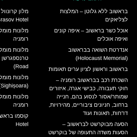
בראשוב ללא גלוטן – המלצות
לצליאקים
rasov Hotel)
אוכל כשר בראשוב – איפה קונים
ואיפה אוכלים
רומניה
אנדרטת השואה בבראשוב
מלונות מומל
(Holocaust Memorial)
Road)
בראשוב וראשון לציון ערים תאומות
מלונות מומל
השכרת רכב בבראשוב רומניה –
(Sighișoara) רומניה
חוקי תעבורה, כבישי אגרה, איזורים
שמותר/אסור לנסוע בהם, חנייה
ברחוב, חניונים ציבוריים, מהירויות,
רומניה
דו"חות, תאונות ועוד
הסעה מבוקרשט לבראשוב –
Hotel
הסעות משדה התעופה של בוקרשט