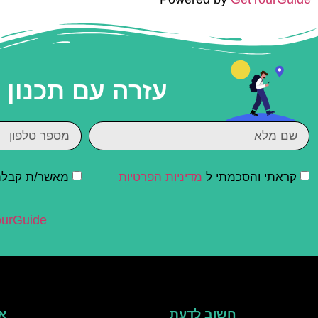
עזרה עם תכנון
קראתי והסכמתי ל
מדיניות הפרטיות
מאשר/ת קבלת ד
urGuide
חשוב לדעת
אי