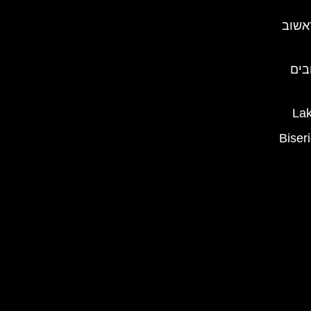
אשוב
בים
נסיה השחורה (Biserica