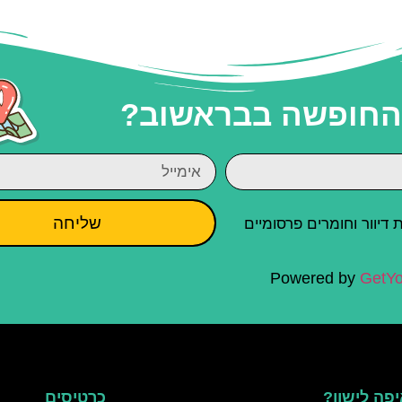
 החופשה בבראשוב?
שליחה
יוור וחומרים פרסומיים
Powered by
GetYo
פה לישון?
כרטיסים