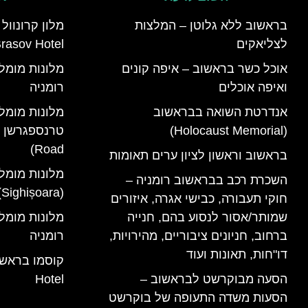
בראשוב ללא גלוטן – המלצות
לצליאקים
rasov Hotel)
אוכל כשר בראשוב – איפה קונים
ואיפה אוכלים
רומניה
אנדרטת השואה בבראשוב
מלונות מומל
(Holocaust Memorial)
Road)
בראשוב וראשון לציון ערים תאומות
מלונות מומל
השכרת רכב בבראשוב רומניה –
(Sighișoara) רומניה
חוקי תעבורה, כבישי אגרה, איזורים
שמותר/אסור לנסוע בהם, חנייה
ברחוב, חניונים ציבוריים, מהירויות,
רומניה
דו"חות, תאונות ועוד
הסעה מבוקרשט לבראשוב –
Hotel
הסעות משדה התעופה של בוקרשט