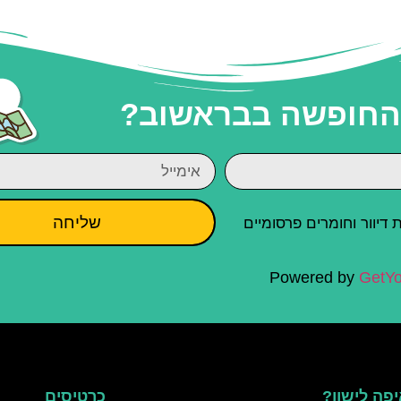
 החופשה בבראשוב?
שליחה
יוור וחומרים פרסומיים
Powered by
GetYo
פה לישון?
כרטיסים