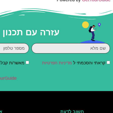
עזרה עם תכנון
קראתי והסכמתי ל
מדיניות הפרטיות
מאשר/ת קבלת ד
urGuide
חשוב לדעת
אי