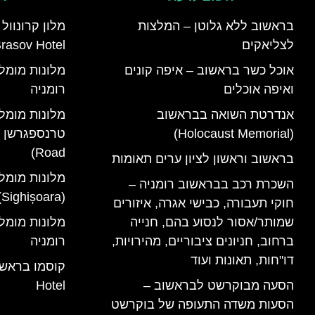
בראשוב ללא גלוטן – המלצות
לצליאקים
rasov Hotel)
אוכל כשר בראשוב – איפה קונים
ואיפה אוכלים
רומניה
אנדרטת השואה בבראשוב
מלונות מומל
(Holocaust Memorial)
Road)
בראשוב וראשון לציון ערים תאומות
מלונות מומל
השכרת רכב בבראשוב רומניה –
(Sighișoara) רומניה
חוקי תעבורה, כבישי אגרה, איזורים
שמותר/אסור לנסוע בהם, חנייה
ברחוב, חניונים ציבוריים, מהירויות,
רומניה
דו"חות, תאונות ועוד
הסעה מבוקרשט לבראשוב –
Hotel
הסעות משדה התעופה של בוקרשט