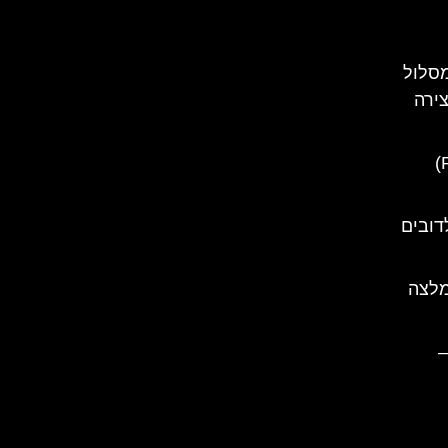
סלול
צירה
ארמון פלישור (Pelisor Castle)
דובים
מלצה
–