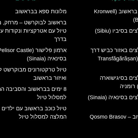
מלון קרונוול בראשוב (Kronwell
מלונות ספא בבראשוב
B
בראשוב לבוקרשט – מרחק, מ
מלונות מומלצים בסיביו (Sibiu)
טיול עם אטרקציות ונקודות ע
בדרך
צים באזור כביש דרך
טרנספגרשן (Transfăgărășan
בסינאיה (Sinaia)
טיול טרקטורונים מבוקרשט ל
צים בסיגישוארה
ואיזור בראשוב
8 ימים בבראשוב והסביבה ה
מלונות מומלצים בסינאיה (Sinaia)
למסלול טיול
טיול כוכב בראשוב עם ילדים 
קוסמו בראשוב – Qosmo Brasov
המלצה למסלול טיול