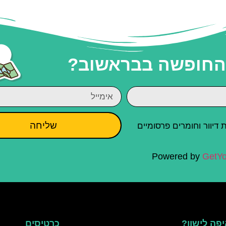
 החופשה בבראשוב?
שליחה
יוור וחומרים פרסומיים
Powered by
GetYo
פה לישון?
כרטיסים