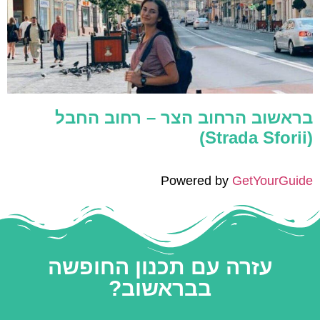
בראשוב הרחוב הצר – רחוב החבל
(Strada Sforii)
Powered by
GetYourGuide
עזרה עם תכנון החופשה
בבראשוב?