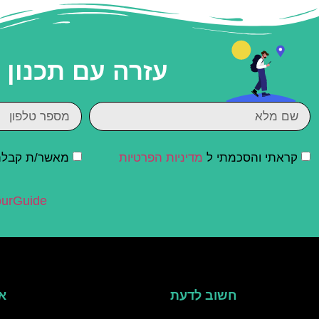
עזרה עם תכנון
קראתי והסכמתי ל
מדיניות הפרטיות
מאשר/ת קבלת ד
urGuide
חשוב לדעת
אי