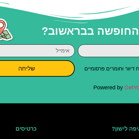
 החופשה בבראשוב?
שליחה
יוור וחומרים פרסומיים
Powered by
GetYo
פה לישון?
כרטיסים