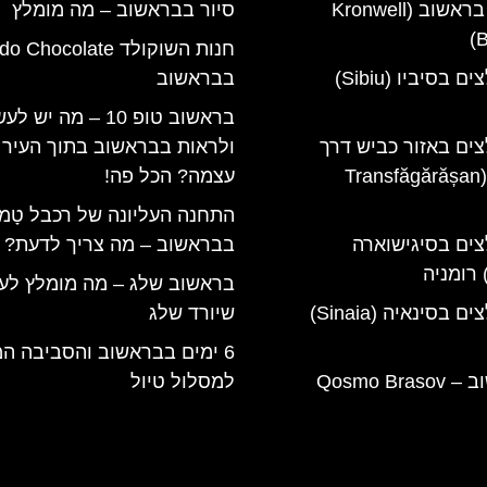
מלון קרונוול בראשוב (Kronwell
סיור בבראשוב – מה מומלץ
B
חנות השוקולד Chocolate
מלונות מומלצים בסיביו (Sibiu)
בבראשוב
בראשוב טופ 10 – מה יש 
צים באזור כביש דרך
ולראות בבראשוב בתוך העיר
טרנספגרשן (Transfăgărășan
עצמה? הכל פה!
התחנה העליונה של רכבל טָמפּ
צים בסיגישוארה
בבראשוב – מה צריך לדעת?
בראשוב שלג – מה מומלץ לע
מלונות מומלצים בסינאיה (Sinaia)
שיורד שלג
6 ימים בבראשוב והסביבה ה
קוסמו בראשוב – Qosmo Brasov
למסלול טיול