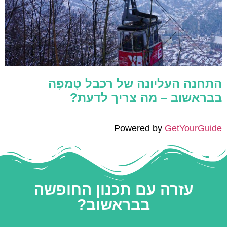
התחנה העליונה של רכבל טָמפָּה
בבראשוב – מה צריך לדעת?
Powered by
GetYourGuide
עזרה עם תכנון החופשה
בבראשוב?