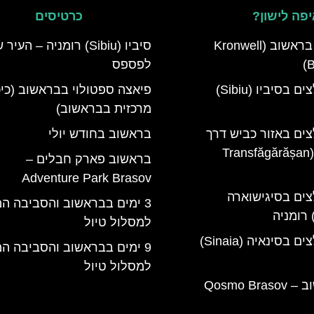
פה לישון?
כרטיסים
מלון קרונוול בראשוב (Kronwell
סיביו (Sibiu) רומניה – הע
B
לפספס
מלונות מומלצים בסיביו (Sibiu)
פיאצה ספטולוי בבראשוב (כי
מרכזית בבראשוב)
צים באזור כביש דרך
בראשוב בחודש יולי
טרנספגרשן (Transfăgărășan
בראשוב פארק חבלים –
Adventure Park Brasov
צים בסיגישוארה
3 ימים בבראשוב והסביבה ה
למסלול טיול
מלונות מומלצים בסינאיה (Sinaia)
9 ימים בבראשוב והסביבה ה
למסלול טיול
קוסמו בראשוב – Qosmo Brasov