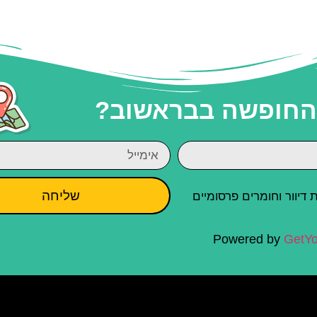
 החופשה בבראשוב?
שליחה
יוור וחומרים פרסומיים
Powered by
GetYo