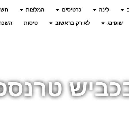
לינה
כרטיסים
המלצות
חשו
שופינג
לא רק בראשוב
טיסות
השכרת
בכביש טרנספ