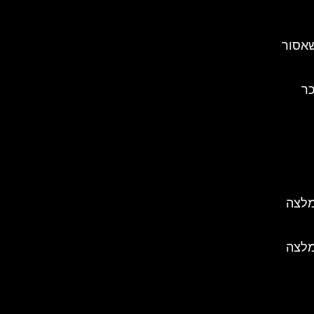
יר שאסור
כר
מלצה
מלצה