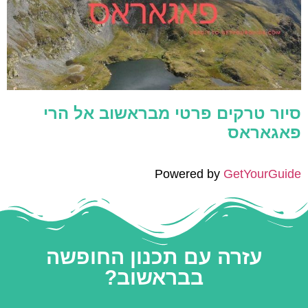
סיור טרקים פרטי מבראשוב אל הרי
פאגאראס
Powered by
GetYourGuide
עזרה עם תכנון החופשה
בבראשוב?