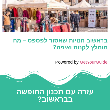
בראשוב חנויות שאסור לפספס – מה
מומלץ לקנות ואיפה?
Powered by
GetYourGuide
עזרה עם תכנון החופשה
בבראשוב?