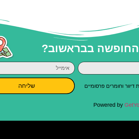
 החופשה בבראשוב?
שליחה
יוור וחומרים פרסומיים
Powered by
GetYo