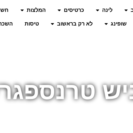
לינה
כרטיסים
המלצות
חשו
שופינג
לא רק בראשוב
טיסות
השכרת
ש טרנספגרש