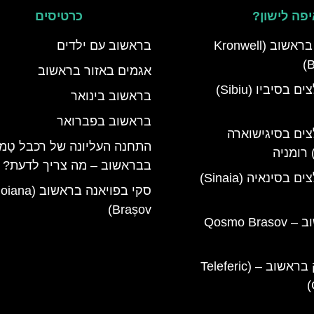
פה לישון?
כרטיסים
מלון קרונוול בראשוב (Kronwell
בראשוב עם ילדים
B
אגמים באזור בראשוב
מלונות מומלצים בסיביו (Sibiu)
בראשוב בינואר
בראשוב בפברואר
צים בסיגישוארה
התחנה העליונה של רכבל טָמפּ
בבראשוב – מה צריך לדעת?
מלונות מומלצים בסינאיה (Sinaia)
סקי בפויאנה בראשוב (a
Brașov)
קוסמו בראשוב – Qosmo Brasov
מלון טלפריק בראשוב – (Teleferic