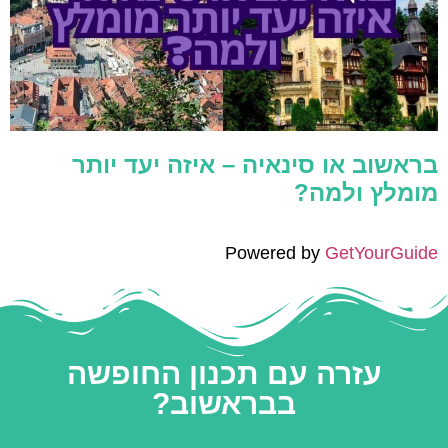
בראשוב או סינאיה – איזה יעד יותר
מומלץ ולמה?
Powered by
GetYourGuide
עזרה עם תכנון החופשה
בבראשוב?