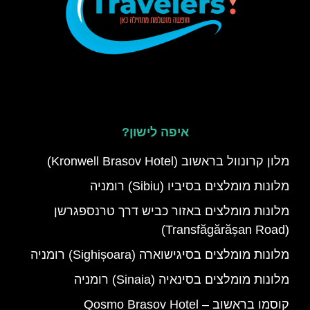
איפה לישון?
מלון קרונוול בראשוב (Kronwell Brasov Hotel)
מלונות מומלצים בסיביו (Sibiu) רומניה
מלונות מומלצים באזור כביש דרך טרנספגרשן
(Transfăgărășan Road)
מלונות מומלצים בסיגישוארה (Sighișoara) רומניה
מלונות מומלצים בסינאיה (Sinaia) רומניה
קוסמו בראשוב – Qosmo Brasov Hotel