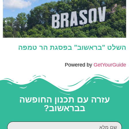
השלט "בראשוב" בפסגת הר טמפה
Powered by
GetYourGuide
עזרה עם תכנון החופשה
בבראשוב?