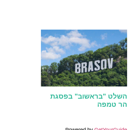
השלט "בראשוב" בפסגת
הר טמפה
Powered by
GetYourGuide