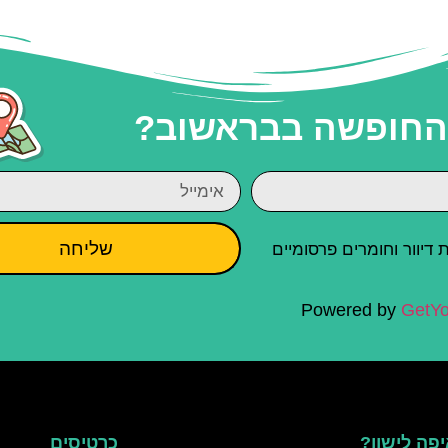
 החופשה בבראשוב?
שליחה
יוור וחומרים פרסומיים
Powered by
GetYo
פה לישון?
כרטיסים