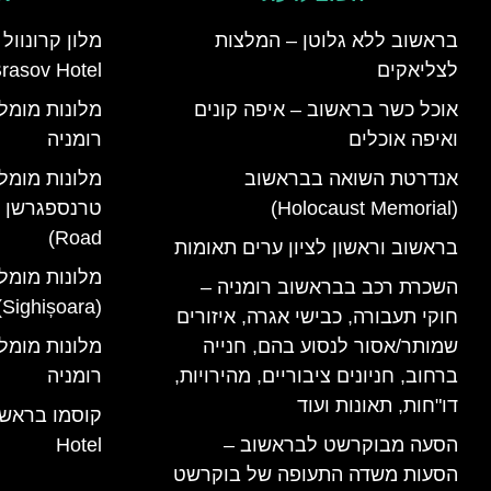
בראשוב ללא גלוטן – המלצות
לצליאקים
rasov Hotel)
אוכל כשר בראשוב – איפה קונים
ואיפה אוכלים
רומניה
אנדרטת השואה בבראשוב
מלונות מומל
(Holocaust Memorial)
Road)
בראשוב וראשון לציון ערים תאומות
מלונות מומל
השכרת רכב בבראשוב רומניה –
(Sighișoara) רומניה
חוקי תעבורה, כבישי אגרה, איזורים
שמותר/אסור לנסוע בהם, חנייה
ברחוב, חניונים ציבוריים, מהירויות,
רומניה
דו"חות, תאונות ועוד
הסעה מבוקרשט לבראשוב –
Hotel
הסעות משדה התעופה של בוקרשט