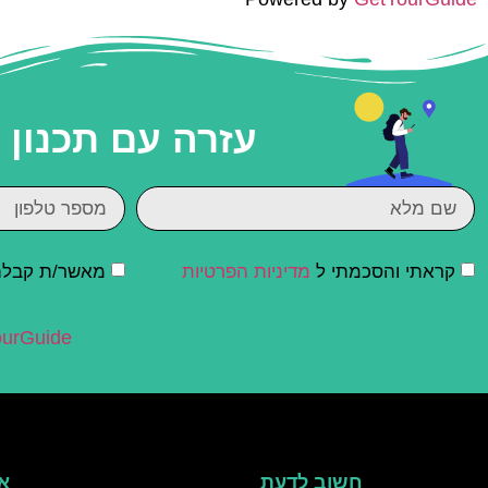
עזרה עם תכנון
קראתי והסכמתי ל
מדיניות הפרטיות
מאשר/ת קבלת ד
urGuide
חשוב לדעת
אי