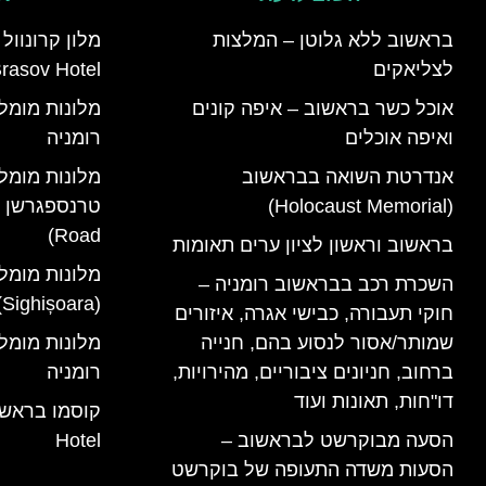
בראשוב ללא גלוטן – המלצות
לצליאקים
rasov Hotel)
אוכל כשר בראשוב – איפה קונים
ואיפה אוכלים
רומניה
אנדרטת השואה בבראשוב
מלונות מומל
(Holocaust Memorial)
Road)
בראשוב וראשון לציון ערים תאומות
מלונות מומל
השכרת רכב בבראשוב רומניה –
(Sighișoara) רומניה
חוקי תעבורה, כבישי אגרה, איזורים
שמותר/אסור לנסוע בהם, חנייה
ברחוב, חניונים ציבוריים, מהירויות,
רומניה
דו"חות, תאונות ועוד
הסעה מבוקרשט לבראשוב –
Hotel
הסעות משדה התעופה של בוקרשט