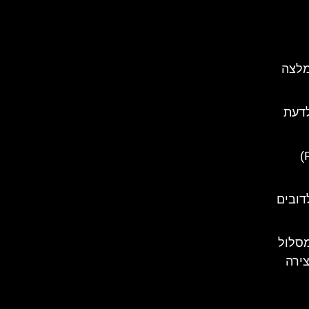
מלצה
לדעת
ארמון פלישור (Pelisor Castle)
דובים
סלול
צירה