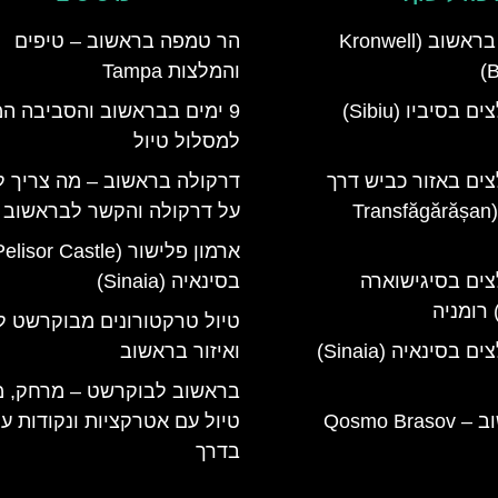
מלון קרונוול בראשוב (Kronwell
הר טמפה בראשוב – טיפים
B
והמלצות Tampa
מלונות מומלצים בסיביו (Sibiu)
9 ימים בבראשוב והסביבה ה
למסלול טיול
צים באזור כביש דרך
דרקולה בראשוב – מה צריך 
טרנספגרשן (Transfăgărășan
על דרקולה והקשר לבראשוב
צים בסיגישוארה
בסינאיה (Sinaia)
טיול טרקטורונים מבוקרשט ל
מלונות מומלצים בסינאיה (Sinaia)
ואיזור בראשוב
בראשוב לבוקרשט – מרחק, מ
קוסמו בראשוב – Qosmo Brasov
טיול עם אטרקציות ונקודות ע
בדרך