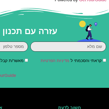
עזרה עם תכנון
קראתי והסכמתי ל
מדיניות הפרטיות
מאשר/ת קבלת ד
urGuide
חשוב לדעת
אי