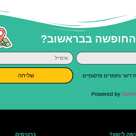
 החופשה בבראשוב?
שליחה
יוור וחומרים פרסומיים
Powered by
GetYo
פה לישון?
כרטיסים