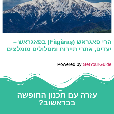
הרי פאגראש (Făgăraș) בפאגראש –
יעדים, אתרי תיירות ומסלולים מומלצים
Powered by
GetYourGuide
עזרה עם תכנון החופשה
בבראשוב?