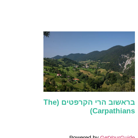
בראשוב הרי הקרפטים (The
Carpathians)
Powered by
GetYourGuide