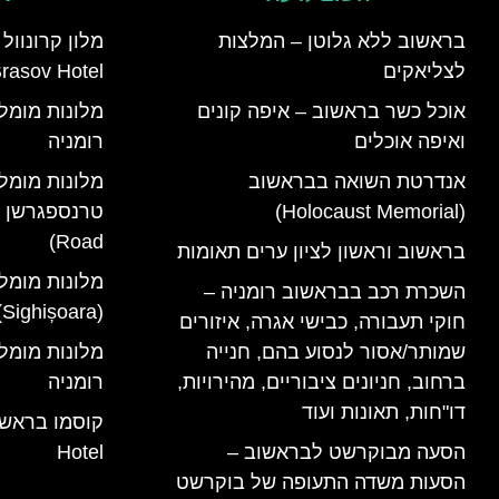
בראשוב ללא גלוטן – המלצות
לצליאקים
rasov Hotel)
אוכל כשר בראשוב – איפה קונים
ואיפה אוכלים
רומניה
אנדרטת השואה בבראשוב
מלונות מומל
(Holocaust Memorial)
Road)
בראשוב וראשון לציון ערים תאומות
מלונות מומל
השכרת רכב בבראשוב רומניה –
(Sighișoara) רומניה
חוקי תעבורה, כבישי אגרה, איזורים
שמותר/אסור לנסוע בהם, חנייה
ברחוב, חניונים ציבוריים, מהירויות,
רומניה
דו"חות, תאונות ועוד
הסעה מבוקרשט לבראשוב –
Hotel
הסעות משדה התעופה של בוקרשט