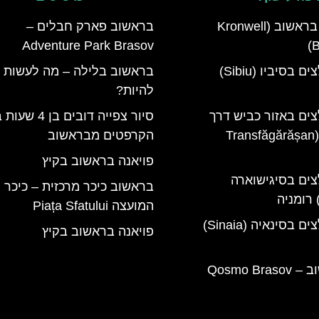
מלון קרונוול בראשוב (Kronwell
בראשוב פארק חבלים –
Adventure Park Brasov
B
מלונות מומלצים בסיביו (Sibiu)
בראשוב בלילה – מה לעשות ו
להיות?
צים באזור כביש דרך
סיור צפייה דובים בן
טרנספגרשן (Transfăgărășan
הקרפטים מבראשוב
פויאנה בראשוב בקיץ
צים בסיגישוארה
בראשוב כיכר מרכזית – כיכר
המועצה Piața Sfatului
מלונות מומלצים בסינאיה (Sinaia)
פויאנה בראשוב בקיץ
קוסמו בראשוב – Qosmo Brasov