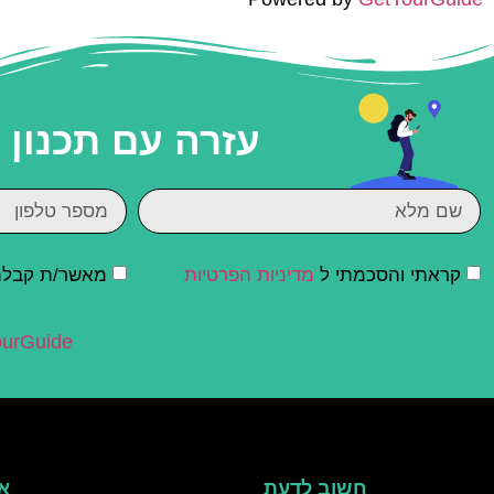
עזרה עם תכנון
קראתי והסכמתי ל
מדיניות הפרטיות
מאשר/ת קבלת ד
urGuide
חשוב לדעת
אי