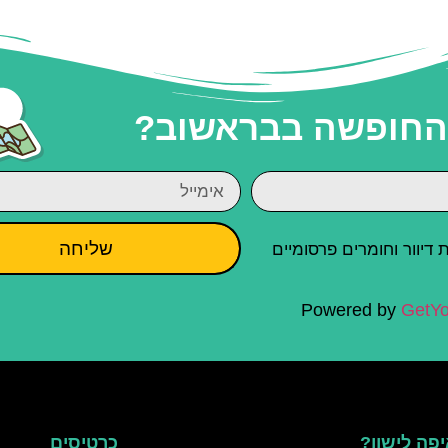
 החופשה בבראשוב?
שליחה
יוור וחומרים פרסומיים
Powered by
GetYo
פה לישון?
כרטיסים