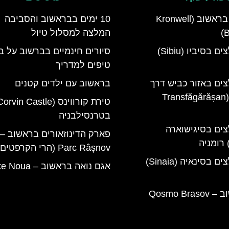
מלון קרונוול בראשוב (Kronwell
10 ימים בבראשוב והסביבה
B
המלצה למסלול טיול
מלונות מומלצים בסיביו (Sibiu)
סיורים חינמיים בברשוב על ב
טיפים למדריך
צים באזור כביש דרך
בראשוב עם ילדים קטנים
טרנספגרשן (Transfăgărășan
בטרנסילבניה
צים בסיגישוארה
Parc Râșnov (הרי הקרפטים)
מלונות מומלצים בסינאיה (Sinaia)
אגם נואה בראשוב – ‪Lake Noua‬
קוסמו בראשוב – Qosmo Brasov