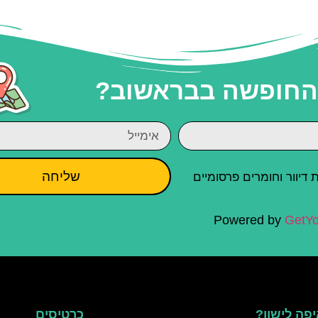
 החופשה בבראשוב?
שליחה
יוור וחומרים פרסומיים
Powered by
GetYo
פה לישון?
כרטיסים