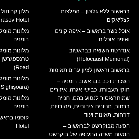
בראשוב ללא גלוטן – המלצות
לצליאקים
rasov Hotel)
אוכל כשר בראשוב – איפה קונים
ואיפה אוכלים
רומניה
אנדרטת השואה בבראשוב
מלונות מומל
(Holocaust Memorial)
Road)
בראשוב וראשון לציון ערים תאומות
מלונות מומל
השכרת רכב בבראשוב רומניה –
(Sighișoara) רומניה
חוקי תעבורה, כבישי אגרה, איזורים
שמותר/אסור לנסוע בהם, חנייה
ברחוב, חניונים ציבוריים, מהירויות,
רומניה
דו"חות, תאונות ועוד
הסעה מבוקרשט לבראשוב –
Hotel
הסעות משדה התעופה של בוקרשט