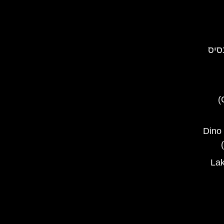
סיס
טירת קורווינס (Corvin Castle)
פארק הדינוזאורים בראשוב – Dino