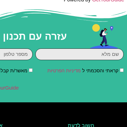
עזרה עם תכנון
קראתי והסכמתי ל
מדיניות הפרטיות
מאשר/ת קבלת ד
urGuide
חשוב לדעת
אי