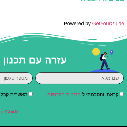
Powered by
GetYourGuide
עזרה עם תכנון
קראתי והסכמתי ל
מדיניות הפרטיות
מאשר/ת קבלת ד
urGuide