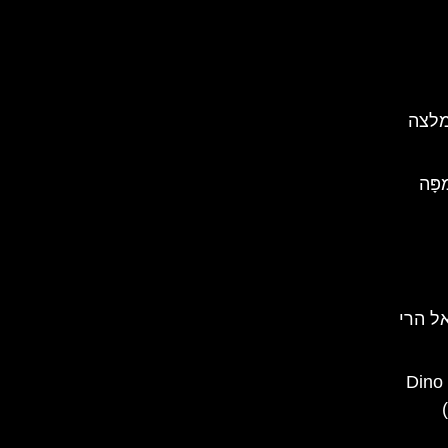
מלצה
ָּה
ל הרי
פארק הדינוזאורים בראשוב – Dino