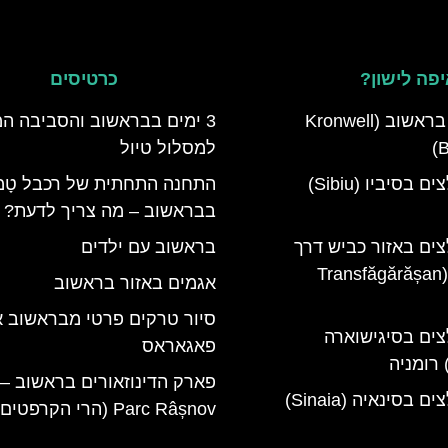
פה לישון?
כרטיסים
מלון קרונוול בראשוב (Kronwell
3 ימים בבראשוב והסביבה ה
B
למסלול טיול
מלונות מומלצים בסיביו (Sibiu)
התחנה התחתית של רכבל טָמפ
בבראשוב – מה צריך לדעת?
צים באזור כביש דרך
בראשוב עם ילדים
טרנספגרשן (Transfăgărășan
אגמים באזור בראשוב
סיור טרקים פרטי מבראשוב א
צים בסיגישוארה
פאגאראס
מלונות מומלצים בסינאיה (Sinaia)
Parc Râșnov (הרי הקרפטים)