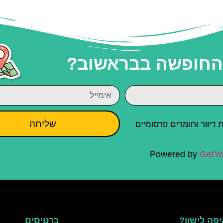
 החופשה בבראשוב?
שליחה
יוור וחומרים פרסומיים
Powered by
GetYo
פה לישון?
כרטיסים