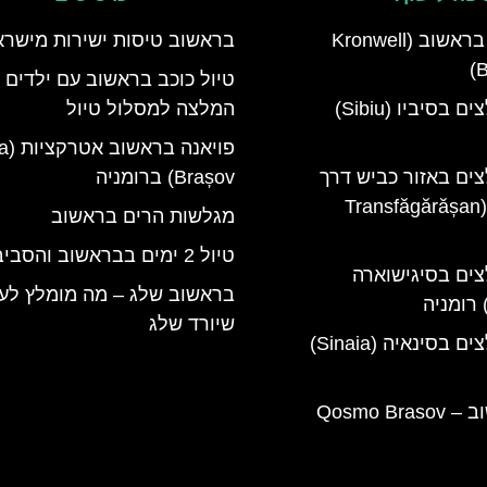
מלון קרונוול בראשוב (Kronwell
בראשוב טיסות ישירות מישרא
B
טיול כוכב בראשוב עם ילדים 
מלונות מומלצים בסיביו (Sibiu)
המלצה למסלול טיול
פויאנ
צים באזור כביש דרך
Brașov) ברומניה
טרנספגרשן (Transfăgărășan
מגלשות הרים בראשוב
טיול 2 ימים בבראשוב והסביבה
צים בסיגישוארה
בראשוב שלג – מה מומלץ לע
שיורד שלג
מלונות מומלצים בסינאיה (Sinaia)
קוסמו בראשוב – Qosmo Brasov