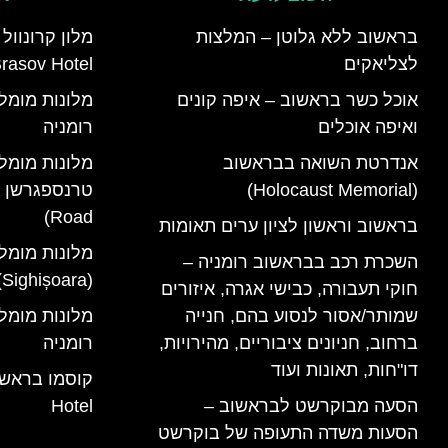
בראשוב ללא גלוטן – המלצות
לצליאקים
rasov Hotel)
אוכל כשר בראשוב – איפה קונים
ואיפה אוכלים
רומניה
אנדרטת השואה בבראשוב
מלונות מומל
(Holocaust Memorial)
Road)
בראשוב וראשון לציון ערים תאומות
מלונות מומל
השכרת רכב בבראשוב רומניה –
(Sighișoara) רומניה
חוקי תעבורה, כבישי אגרה, איזורים
שמותר/אסור לנסוע בהם, חנייה
ברחוב, חניונים ציבוריים, מהירויות,
רומניה
דו"חות, תאונות ועוד
הסעה מבוקרשט לבראשוב –
Hotel
הסעות משדה התעופה של בוקרשט