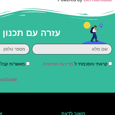
עזרה עם תכנון
קראתי והסכמתי ל
מדיניות הפרטיות
מאשר/ת קבלת ד
urGuide
חשוב לדעת
אי