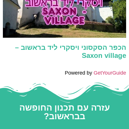
הכפר הסקסוני ויסקרי ליד בראשוב –
Saxon village
Powered by
GetYourGuide
עזרה עם תכנון החופשה
בבראשוב?