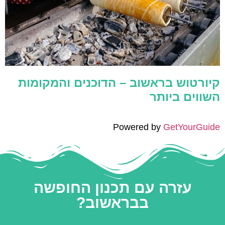
קיורטוש בראשוב – הדוכנים והמקומות
השווים ביותר
Powered by
GetYourGuide
עזרה עם תכנון החופשה
בבראשוב?