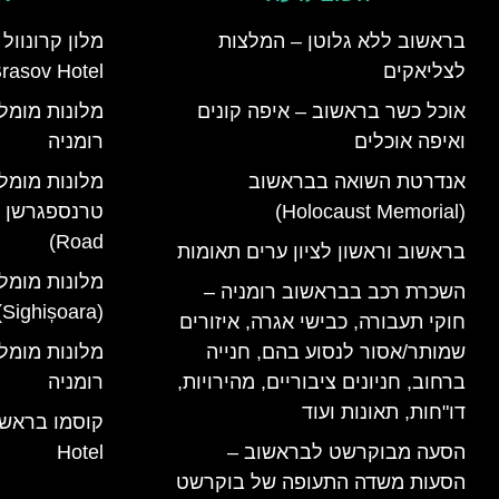
בראשוב ללא גלוטן – המלצות
לצליאקים
rasov Hotel)
אוכל כשר בראשוב – איפה קונים
ואיפה אוכלים
רומניה
אנדרטת השואה בבראשוב
מלונות מומל
(Holocaust Memorial)
Road)
בראשוב וראשון לציון ערים תאומות
מלונות מומל
השכרת רכב בבראשוב רומניה –
(Sighișoara) רומניה
חוקי תעבורה, כבישי אגרה, איזורים
שמותר/אסור לנסוע בהם, חנייה
ברחוב, חניונים ציבוריים, מהירויות,
רומניה
דו"חות, תאונות ועוד
הסעה מבוקרשט לבראשוב –
Hotel
הסעות משדה התעופה של בוקרשט