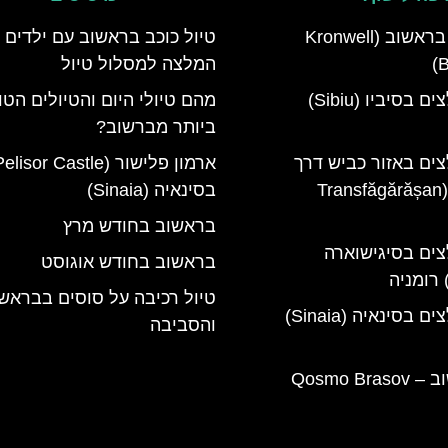
מלון קרונוול בראשוב (Kronwell
טיול כוכב בראשוב עם ילדים 
B
המלצה למסלול טיול
מלונות מומלצים בסיביו (Sibiu)
מהם טיולי היום והטיולים הטו
ביותר מברשוב?
צים באזור כביש דרך
טרנספגרשן (Transfăgărășan
בסינאיה (Sinaia)
בראשוב בחודש מרץ
צים בסיגישוארה
בראשוב בחודש אוגוסט
טיול רכיבה על סוסים בבראש
מלונות מומלצים בסינאיה (Sinaia)
והסביבה
קוסמו בראשוב – Qosmo Brasov