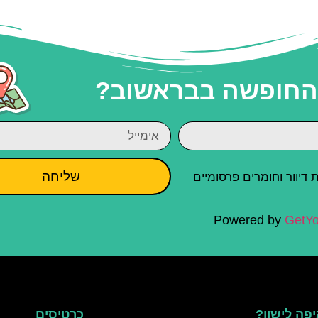
 החופשה בבראשוב?
שליחה
יוור וחומרים פרסומיים
Powered by
GetYo
פה לישון?
כרטיסים