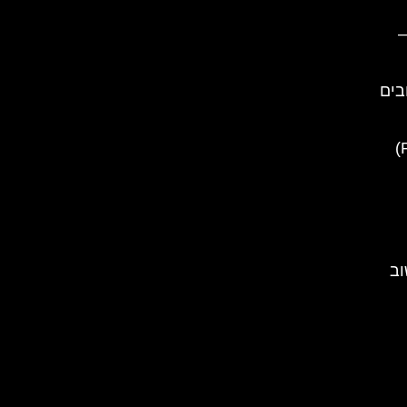
–
בים
ארמון פלישור (Pelisor Castle)
וב