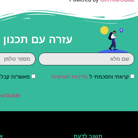
עזרה עם תכנון
קראתי והסכמתי ל
מדיניות הפרטיות
מאשר/ת קבלת ד
urGuide
חשוב לדעת
אי