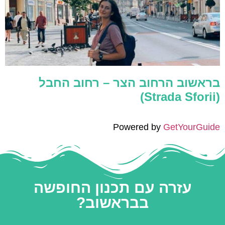
בראשוב הרחוב הצר – רחוב החבל
(Strada Sforii)
Powered by
GetYourGuide
עזרה עם תכנון החופשה
בבראשוב?